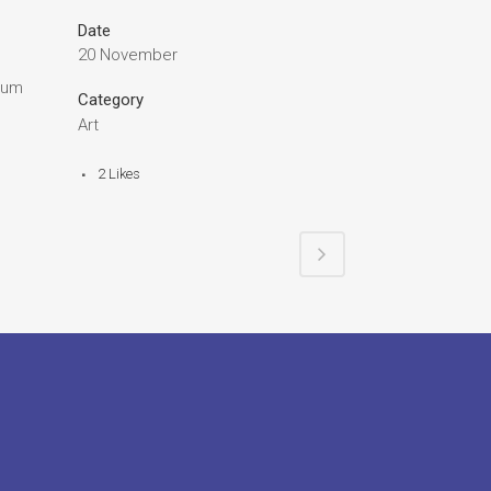
Date
20 November
dum
Category
Art
2
Likes