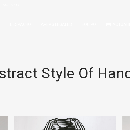
osSoria.com
O
DESPACHO
AREAS LEGALES
EQUIPO
ACTUALI
stract Style Of Hand