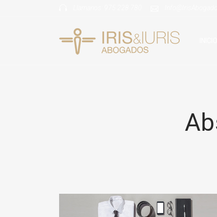
Llamanos:
975 228 780
Info@IrisAbogad
INICI
Ab