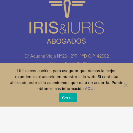
C/ Aduana Vieja Nº23 - 2ºP; 1ºD C.P. 42002
Teléfono:
975 228 780
Utilizamos cookies para asegurar que damos la mejor
Info@IrisAbogadosSoria.com
experiencia al usuario en nuestro sitio web. Si continúa
utilizando este sitio asumiremos que está de acuerdo. Puede
obtener más información
AQUI
.
Cerrar
© Custom & Design Irisabogados.com 2018