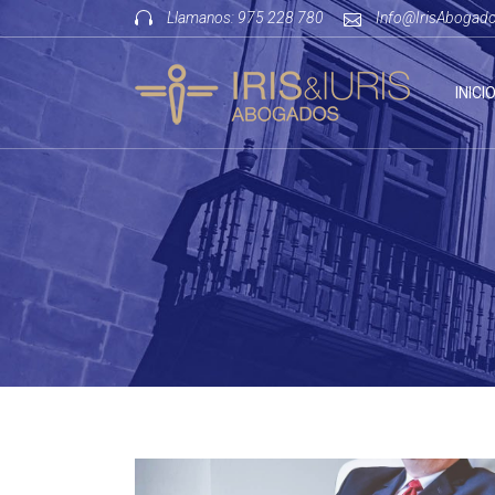
Llamanos:
975 228 780
Info@IrisAbogad
INICI