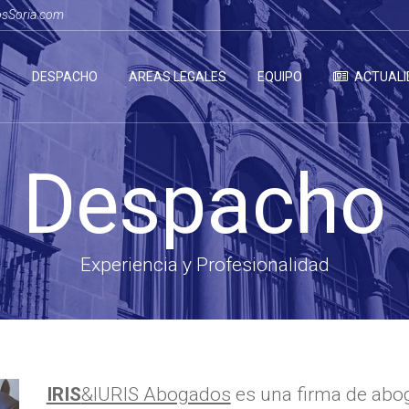
osSoria.com
O
DESPACHO
AREAS LEGALES
EQUIPO
ACTUALI
Despacho
Experiencia y Profesionalidad
IRIS
&IURIS Abogados
es una firma de abog