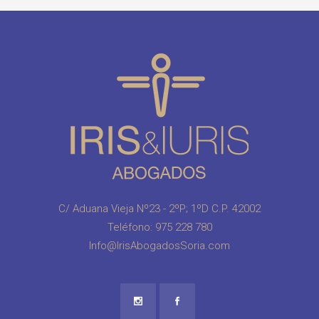
C/ Aduana Vieja Nº23 - 2ºP; 1ºD C.P. 42002
Teléfono:
975 228 780
Info@IrisAbogadosSoria.com