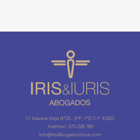
C/ Aduana Vieja Nº23 - 2ºP; 1ºD C.P. 42002
Teléfono:
975 228 780
Info@IrisAbogadosSoria.com